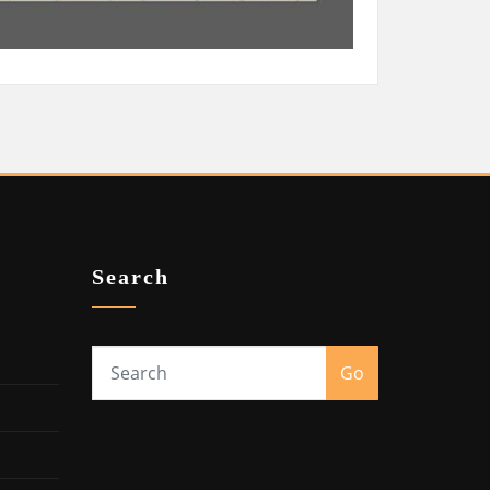
Search
Go