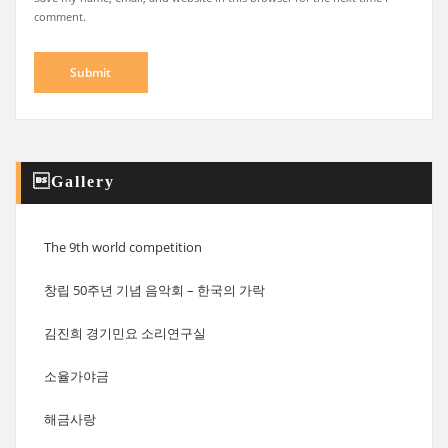
comment.
Gallery
The 9th world competition
창립 50주년 기념 음악회 – 한국의 가락
김진희 경기민요 소리연구실
소율가야금
해금사랑